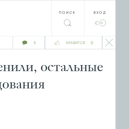
ПОИСК
ВХОД
0
5
НРАВИТСЯ
енили, остальные
дования