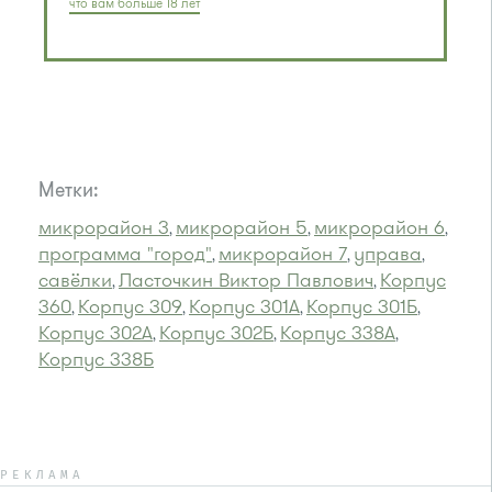
что вам больше 18 лет
Метки:
микрорайон 3
микрорайон 5
микрорайон 6
,
,
,
программа "город"
микрорайон 7
управа
,
,
,
савёлки
Ласточкин Виктор Павлович
Корпус
,
,
360
Корпус 309
Корпус 301А
Корпус 301Б
,
,
,
,
Корпус 302А
Корпус 302Б
Корпус 338А
,
,
,
Корпус 338Б
РЕКЛАМА