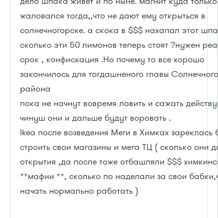
дело шпака живет и по ныне. магнит куда только
жаловался тогда,,что не дают ему открыться в
солнечногорске. а скока в $$$ нахапал этот шпа
сколько эти 50 лимонов теперь стоят ?нужен ре
срок , конфискация .Но почему то все хорошо
закончилось для тогдашненого главы Солнечног
района
пока не начнут вовремя ловить и сажать действу
чинуш они и дальше будут воровать .
Ikea после возведения Меги в Химках зареклась
строить свои магазины и мега ТЦ ( сколько они д
открытия ,да после тоже отбашляли $$$ химкинс
**мафии **, сколько по наделали за свои бабки,
начать нормально работать )