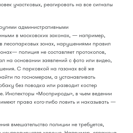
ловек участковых, реагировать на все сигналы
другими административными
ными в московских законах, — например,
я в лесопарковых зонах, нарушениями правил
зонах— полиция не составляет протоколов,
л на основании заявлений с фото или видео,
ния. С парковкой на газонах всё же
айти по госномерам, а устанавливать
собаку без поводка или разводит костер
е. Инспекторы «Мосприроды», в чьем ведении
 имеют права кого-либо ловить и наказывать —
ния вмешательство полиции не требуется,
в контролируется хорошо. Например, отлажена