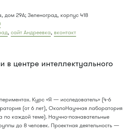
а, дом 29А; Зеленоград, корпус 418
0
рад
,
сайт Андреевка
,
вконтакт
и в центре интеллектуального
спериментах. Курс «Я — исследователь» (4-6
оратория (от 6 лет), ОколоНаучная лаборатория
ка по каждой теме). Научно-познавательные
уппы до 8 человек. Проектная деятельность —