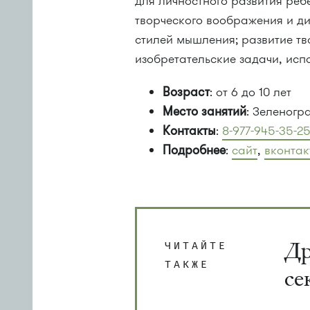
для личностного развития ре
творческого воображения и ди
стилей мышления; развитие т
изобретательские задачи, исп
Возраст
: от 6 до 10 лет
Место занятий
: Зеленогр
Контакты
:
8-977-945-35-2
Подробнее
:
сайт
,
вконтак
Др
ЧИТАЙТЕ
ТАКЖЕ
се