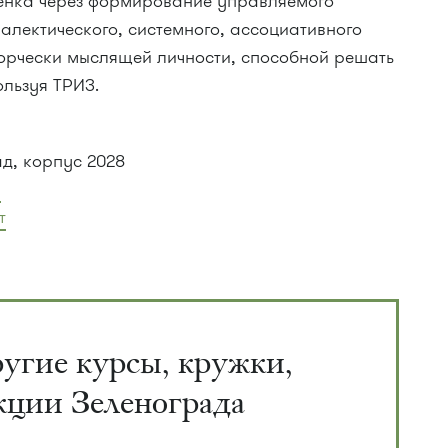
бенка через формирование управляемого
алектического, системного, ассоциативного
ворчески мыслящей личности, способной решать
ользуя ТРИЗ.
ад, корпус 2028
5
т
угие курсы, кружки,
кции Зеленограда