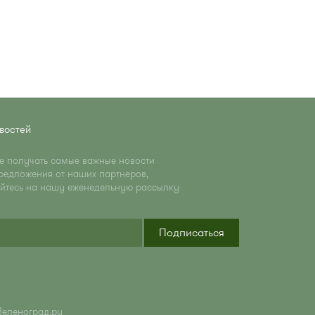
востей
те получать самые важные новости
редложения от наших партнеров,
йтесь на нашу еженедельную рассылку
Подписаться
Зеленоград.ру