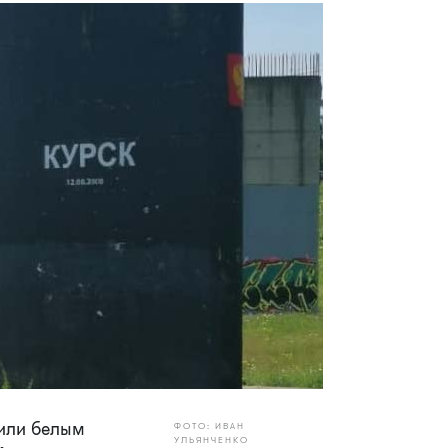
или белым
ФОТО: ИВАН
УЛЬЯНЧЕНКО