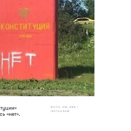
итуции»
ФОТО: DM_RBN /
INSTAGRAM
ь «нет».