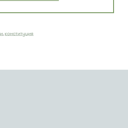
ти
конституция
,