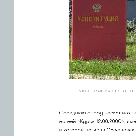
ФОТО: ULYABOV ALEX / FACEB
Соседнюю опору несколько ле
на ней «Курск 12.08.2000», и
в которой погибли 118 челов