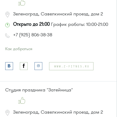
Зеленоград, Савелкинский проезд, дом 2
Открыто до 21:00
График работы: 10:00-21:00
+7 (925) 806-38-38
Как добраться
Проезд до остановки
"Парк Победы"
:
Автобусы № 2, 3, 9, 11, 19, 31, 32.
WWW.Z-FITNES.RU
Маршрутка № 409м, 419м
или до остановки
"Товары для дома"
:
Автобусы № 1, 3, 8, 11, 19, 29, 32, 400, 400э.
Маршрутка № 408м, 419м, 476м
Студия праздника "Затейница"
Зеленоград, Савелкинский проезд, дом 2