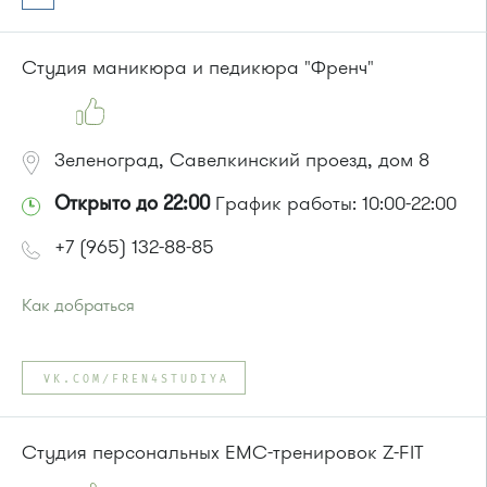
Маршрутка № 409м, 419м
или до остановки
"Товары для дома"
:
Автобусы № 1, 3, 8, 11, 19, 29, 32, 400, 400э.
Студия маникюра и педикюра "Френч"
Маршрутка № 408м, 419м, 476м
Зеленоград, Савелкинский проезд, дом 8
Открыто до 22:00
График работы: 10:00-22:00
+7 (965) 132-88-85
Как добраться
Проезд до остановки
"Универмаг"
:
Автобусы № 1, 2.
VK.COM/FREN4STUDIYA
Маршрутка № 419м, 720м, 903
или до остановки
"Дворец культуры"
:
Автобусы № 2, 6, 7, 10, 19.
Студия персональных ЕМС-тренировок Z-FIT
Маршрутка № 419м, 476м, 720м, 903