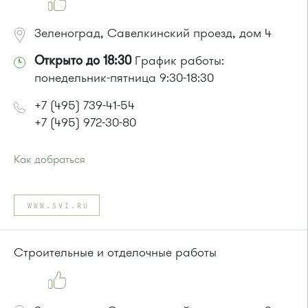
Зеленоград, Савелкинский проезд, дом 4
Открыто до 18:30
График работы:
понедельник-пятница 9:30-18:30
+7 (495) 739-41-54
+7 (495) 972-30-80
Как добраться
Проезд до остановки
"Парк Победы"
:
Автобусы № 2, 3, 9, 11, 19, 31, 32.
WWW.SVI.RU
Маршрутка № 409м, 419м
или до остановки
"Товары для дома"
:
Автобусы № 1, 3, 8, 11, 19, 29, 32, 400, 400э.
Строительные и отделочные работы
Маршрутка № 408м, 419м, 476м