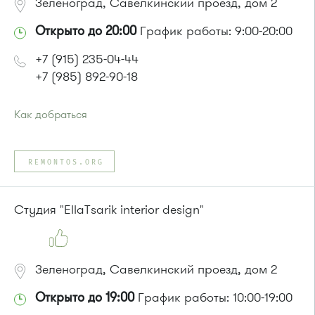
Зеленоград, Савелкинский проезд, дом 2
Открыто до 20:00
График работы: 9:00-20:00
+7 (915) 235-04-44
+7 (985) 892-90-18
Как добраться
Проезд до остановки
"Парк Победы"
:
Автобусы № 2, 3, 9, 11, 19, 31, 32.
REMONTOS.ORG
Маршрутка № 409м, 419м
или до остановки
"Товары для дома"
:
Автобусы № 1, 3, 8, 11, 19, 29, 32, 400, 400э.
Студия "EllaTsarik interior design"
Маршрутка № 408м, 419м, 476м
Зеленоград, Савелкинский проезд, дом 2
Открыто до 19:00
График работы: 10:00-19:00