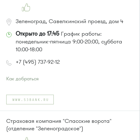
Зеленоград, Савелкинский проезд, дом 4
Открыто до 17:45
График работы:
понедельник-пятница 9:00-20:00, суббота
10:00-18:00
+7 (495) 737-92-12
Как добраться
Проезд до остановки
"Парк Победы"
:
Автобусы № 2, 3, 9, 11, 19, 31, 32.
WWW.S3BANK.RU
Маршрутка № 409м, 419м
или до остановки
"Товары для дома"
:
Автобусы № 1, 3, 8, 11, 19, 29, 32, 400, 400э.
Страховая компания "Спасские ворота"
Маршрутка № 408м, 419м, 476м
(отделение "Зеленоградское")