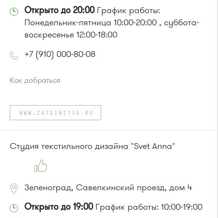
Открыто до 20:00
График работы:
Понедельник-пятница 10:00-20:00 , суббота-
воскресенье 12:00-18:00
+7 (910) 000-80-08
Как добраться
Проезд до остановки
"Парк Победы"
:
Автобусы № 2, 3, 9, 11, 19, 31, 32.
WWW.ZATEINITSA.RU
Маршрутка № 409м, 419м
или до остановки
"Товары для дома"
:
Автобусы № 1, 3, 8, 11, 19, 29, 32, 400, 400э.
Студия текстильного дизайна "Svet Anna"
Маршрутка № 408м, 419м, 476м
Зеленоград, Савелкинский проезд, дом 4
Открыто до 19:00
График работы: 10:00-19:00