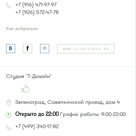
+7 (916) 471-97-97
+7 (926) 572-47-78
Как добраться
Проезд до остановки
"Парк Победы"
:
Автобусы № 2, 3, 9, 11, 19, 31, 32.
WWW.ELLATSARIK.RU
Маршрутка № 409м, 419м
или до остановки
"Товары для дома"
:
Автобусы № 1, 3, 8, 11, 19, 29, 32, 400, 400э.
Маршрутка № 408м, 419м, 476м
Студия "Т-Дизайн"
Зеленоград, Савелкинский проезд, дом 4
Открыто до 22:00
График работы: 9:00-22:00
+7 (499) 340-17-82