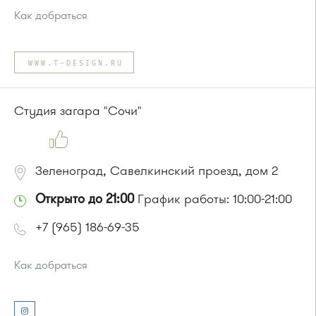
Как добраться
Проезд до остановки
"Парк Победы"
:
Автобусы № 2, 3, 9, 11, 19, 31, 32.
WWW.T-DESIGN.RU
Маршрутка № 409м, 419м
или до остановки
"Товары для дома"
:
Автобусы № 1, 3, 8, 11, 19, 29, 32, 400, 400э.
Студия загара "Сочи"
Маршрутка № 408м, 419м, 476м
Зеленоград, Савелкинский проезд, дом 2
Открыто до 21:00
График работы: 10:00-21:00
+7 (965) 186-69-35
Как добраться
Проезд до остановки
"Парк Победы"
:
Автобусы № 2, 3, 9, 11, 19, 31, 32.