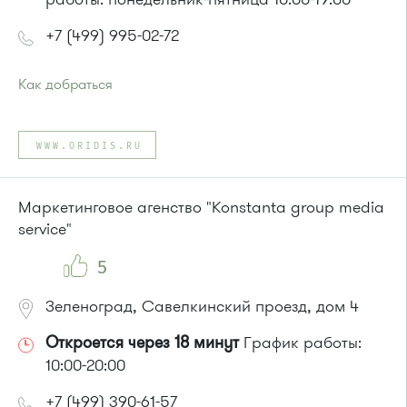
+7 (499) 995-02-72
Как добраться
Проезд до остановки
"Парк Победы"
:
Автобусы № 2, 3, 9, 11, 19, 31, 32.
WWW.ORIDIS.RU
Маршрутка № 409м, 419м
или до остановки
"Товары для дома"
:
Автобусы № 1, 3, 8, 11, 19, 29, 32, 400, 400э.
Маркетинговое агенство "Konstanta group media
Маршрутка № 408м, 419м, 476м
service"
5
Зеленоград, Савелкинский проезд, дом 4
Откроется через 18 минут
График работы:
10:00-20:00
+7 (499) 390-61-57