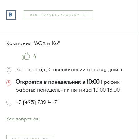
Проезд до остановки
"Парк Победы"
:
Автобусы № 2, 3, 9, 11, 19, 31, 32.
WWW.TRAVEL-ACADEMY.SU
Маршрутка № 409м, 419м
или до остановки
"Товары для дома"
:
Автобусы № 1, 3, 8, 11, 19, 29, 32, 400, 400э.
Маршрутка № 408м, 419м, 476м
Компания "АСА и Ко"
4
Зеленоград, Савелкинский проезд, дом 4
Откроется в понедельник в 10:00
График
работы: понедельник-пятница 10:00-18:00
+7 (495) 739-41-71
Как добраться
Проезд до остановки
"Парк Победы"
:
Автобусы № 2, 3, 9, 11, 19, 31, 32.