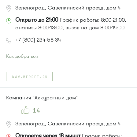
Зеленоград, Савелкинский проезд, дом 4
Открыто до 21:00
График работы: 8:00-21:00,
анализы 8:00-13:00, вызов на дом 8:00-14:00
+7 (800) 234-58-34
Как добраться
Проезд до остановки
"Парк Победы"
:
Автобусы № 2, 3, 9, 11, 19, 31, 32.
WWW.MEDDET.RU
Маршрутка № 409м, 419м
или до остановки
"Товары для дома"
:
Автобусы № 1, 3, 8, 11, 19, 29, 32, 400, 400э.
Компания "Аккуратный дом"
Маршрутка № 408м, 419м, 476м
14
Зеленоград, Савелкинский проезд, дом 4
Откроется через 18 минут
График работы: