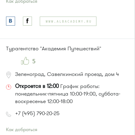
Как добраться
Проезд до остановки
"Парк Победы"
:
Автобусы № 2, 3, 9, 11, 19, 31, 32.
WWW.ALBACADEMY.RU
Маршрутка № 409м, 419м
или до остановки
"Товары для дома"
:
Автобусы № 1, 3, 8, 11, 19, 29, 32, 400, 400э.
Маршрутка № 408м, 419м, 476м
Турагентство "Академия Путешествий"
5
Зеленоград, Савелкинский проезд, дом 4
Откроется в 12:00
График работы:
понедельник-пятница 10:00-19:00, суббота-
воскресенье 12:00-18:00
+7 (495) 790-20-25
Как добраться