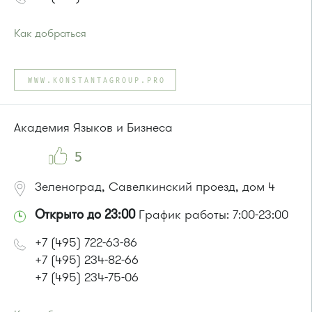
Как добраться
Проезд до остановки
"Парк Победы"
:
Автобусы № 2, 3, 9, 11, 19, 31, 32.
WWW.KONSTANTAGROUP.PRO
Маршрутка № 409м, 419м
или до остановки
"Товары для дома"
:
Автобусы № 1, 3, 8, 11, 19, 29, 32, 400, 400э.
Академия Языков и Бизнеса
Маршрутка № 408м, 419м, 476м
5
Зеленоград, Савелкинский проезд, дом 4
Открыто до 23:00
График работы: 7:00-23:00
+7 (495) 722-63-86
+7 (495) 234-82-66
+7 (495) 234-75-06