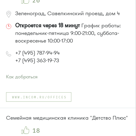
26
Зеленоград, Савелкинский проезд, дом 4
Откроется через 18 минут
График работы:
понедельник-пятница 9:00-21:00, суббота-
воскресенье 10:00-17:00
+7 (495) 787-94-94
+7 (495) 363-19-73
Как добраться
Проезд до остановки
"Парк Победы"
:
Автобусы № 2, 3, 9, 11, 19, 31, 32.
WWW.INCOM.RU/OFFICES
Маршрутка № 409м, 419м
или до остановки
"Товары для дома"
:
Автобусы № 1, 3, 8, 11, 19, 29, 32, 400, 400э.
Семейная медицинская клиника "Детство Плюс"
Маршрутка № 408м, 419м, 476м
18