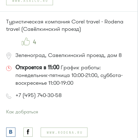
WWW.ASAICO.RU
Маршрутка № 409м, 419м
или до остановки
"Товары для дома"
:
Автобусы № 1, 3, 8, 11, 19, 29, 32, 400, 400э.
Туристическая компания Corel travel - Rodena
Маршрутка № 408м, 419м, 476м
travel (Савёлкинский проезд)
4
Зеленоград, Савелкинский проезд, дом 8
Откроется в 11:00
График работы:
понедельник-пятница 10:00-21:00, суббота-
воскресенье 11:00-19:00
+7 (495) 740-30-58
Как добраться
Проезд до остановки
"Универмаг"
:
Автобусы № 1, 2.
WWW.RODENA.RU
Маршрутка № 419м, 720м, 903