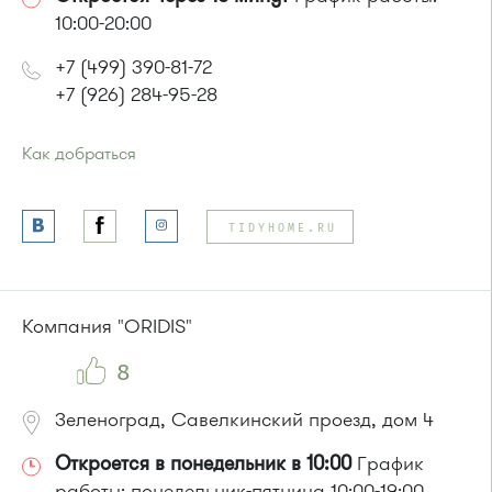
10:00-20:00
+7 (499) 390-81-72
+7 (926) 284-95-28
Как добраться
Проезд до остановки
"Парк Победы"
:
Автобусы № 2, 3, 9, 11, 19, 31, 32.
TIDYHOME.RU
Маршрутка № 409м, 419м
или до остановки
"Товары для дома"
:
Автобусы № 1, 3, 8, 11, 19, 29, 32, 400, 400э.
Маршрутка № 408м, 419м, 476м
Компания "ORIDIS"
8
Зеленоград, Савелкинский проезд, дом 4
Откроется в понедельник в 10:00
График
работы: понедельник-пятница 10:00-19:00