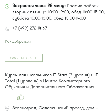
Закроется через 28 минут
График работы:
вторник-пятница 10:00-19:00, обед 14:00-15:00,
суббота 10:00-16:00, обед 13:00-14:00
+7 (499) 272-14-67
Как добраться
Проезд до остановки
"Парк Победы"
:
Автобусы № 2, 3, 9, 11, 19, 31, 32.
WWW.SBERCS.RU
Маршрутка № 409м, 419м
или до остановки
"Товары для дома"
:
Автобусы № 1, 3, 8, 11, 19, 29, 32, 400, 400э.
Курсы для школьников IT-Start (3 уровня) и IT-
Маршрутка № 408м, 419м, 476м
Total (1 уровень) в Центре Компьютерного
Обучения и Дополнительного Образования
Зеленоград, Савелкинский проезд, дом 4