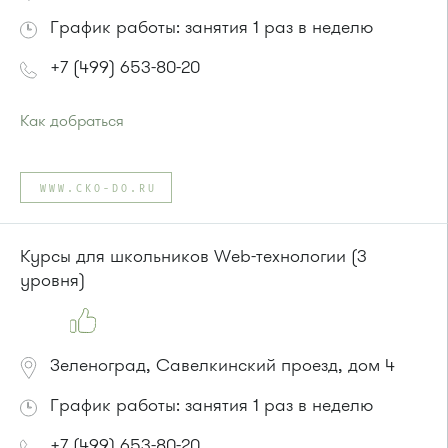
График работы: занятия 1 раз в неделю
+7 (499) 653-80-20
Как добраться
Проезд до остановки
"Парк Победы"
:
Автобусы № 2, 3, 9, 11, 19, 31, 32.
WWW.CKO-DO.RU
Маршрутка № 409м, 419м
или до остановки
"Товары для дома"
:
Автобусы № 1, 3, 8, 11, 19, 29, 32, 400, 400э.
Курсы для школьников Web-технологии (3
Маршрутка № 408м, 419м, 476м
уровня)
Зеленоград, Савелкинский проезд, дом 4
График работы: занятия 1 раз в неделю
+7 (499) 653-80-20