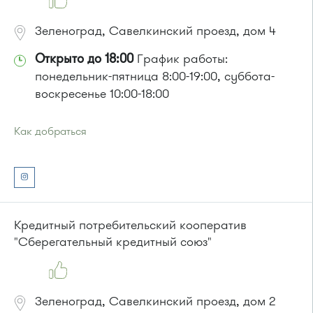
Зеленоград, Савелкинский проезд, дом 4
Открыто до 18:00
График работы:
понедельник-пятница 8:00-19:00, суббота-
воскресенье 10:00-18:00
Как добраться
Проезд до остановки
"Парк Победы"
:
Автобусы № 2, 3, 9, 11, 19, 31, 32.
Маршрутка № 409м, 419м
или до остановки
"Товары для дома"
:
Автобусы № 1, 3, 8, 11, 19, 29, 32, 400, 400э.
Кредитный потребительский кооператив
Маршрутка № 408м, 419м, 476м
"Сберегательный кредитный союз"
Зеленоград, Савелкинский проезд, дом 2