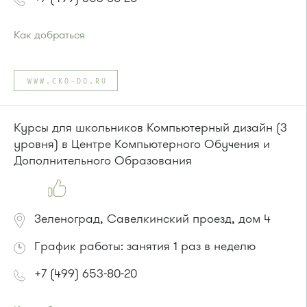
Как добраться
Проезд до остановки
"Парк Победы"
:
Автобусы № 2, 3, 9, 11, 19, 31, 32.
WWW.CKO-DO.RU
Маршрутка № 409м, 419м
или до остановки
"Товары для дома"
:
Автобусы № 1, 3, 8, 11, 19, 29, 32, 400, 400э.
Курсы для школьников Компьютерный дизайн (3
Маршрутка № 408м, 419м, 476м
уровня) в Центре Компьютерного Обучения и
Дополнительного Образования
Зеленоград, Савелкинский проезд, дом 4
График работы: занятия 1 раз в неделю
+7 (499) 653-80-20