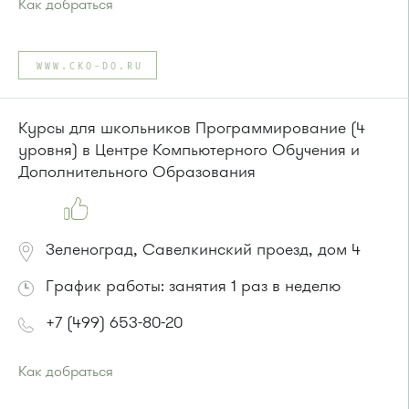
Как добраться
Проезд до остановки
"Парк Победы"
:
Автобусы № 2, 3, 9, 11, 19, 31, 32.
WWW.CKO-DO.RU
Маршрутка № 409м, 419м
или до остановки
"Товары для дома"
:
Автобусы № 1, 3, 8, 11, 19, 29, 32, 400, 400э.
Курсы для школьников Программирование (4
Маршрутка № 408м, 419м, 476м
уровня) в Центре Компьютерного Обучения и
Дополнительного Образования
Зеленоград, Савелкинский проезд, дом 4
График работы: занятия 1 раз в неделю
+7 (499) 653-80-20
Как добраться
Проезд до остановки
"Парк Победы"
: