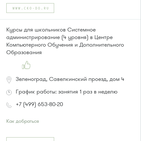
Автобусы № 2, 3, 9, 11, 19, 31, 32.
WWW.CKO-DO.RU
Маршрутка № 409м, 419м
или до остановки
"Товары для дома"
:
Автобусы № 1, 3, 8, 11, 19, 29, 32, 400, 400э.
Курсы для школьников Системное
Маршрутка № 408м, 419м, 476м
администрирование (4 уровня) в Центре
Компьютерного Обучения и Дополнительного
Образования
Зеленоград, Савелкинский проезд, дом 4
График работы: занятия 1 раз в неделю
+7 (499) 653-80-20
Как добраться
Проезд до остановки
"Парк Победы"
:
Автобусы № 2, 3, 9, 11, 19, 31, 32.