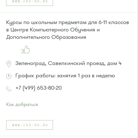
WWW.CKO-DO.RU
Маршрутка № 409м, 419м
или до остановки
"Товары для дома"
:
Автобусы № 1, 3, 8, 11, 19, 29, 32, 400, 400э.
Курсы по школьным предметам для 6-11 классов
Маршрутка № 408м, 419м, 476м
в Центре Компьютерного Обучения и
Дополнительного Образования
Зеленоград, Савелкинский проезд, дом 4
График работы: занятия 1 раз в неделю
+7 (499) 653-80-20
Как добраться
Проезд до остановки
"Парк Победы"
:
Автобусы № 2, 3, 9, 11, 19, 31, 32.
WWW.CKO-DO.RU
Маршрутка № 409м, 419м
или до остановки
"Товары для дома"
: