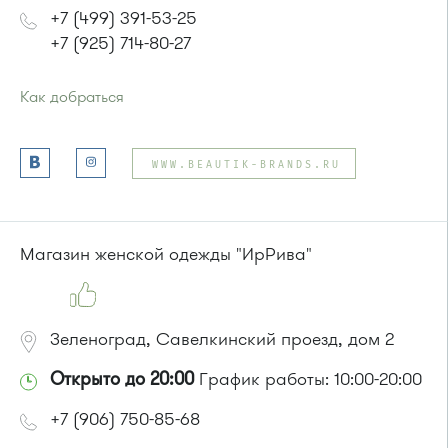
+7 (499) 391-53-25
+7 (925) 714-80-27
Как добраться
Проезд до остановки
"Парк Победы"
:
Автобусы № 2, 3, 9, 11, 19, 31, 32.
WWW.BEAUTIK-BRANDS.RU
Маршрутка № 409м, 419м
или до остановки
"Товары для дома"
:
Автобусы № 1, 3, 8, 11, 19, 29, 32, 400, 400э.
Маршрутка № 408м, 419м, 476м
Магазин женской одежды "ИрРива"
Зеленоград, Савелкинский проезд, дом 2
Открыто до 20:00
График работы: 10:00-20:00
+7 (906) 750-85-68