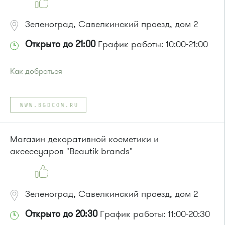
Маршрутка № 408м, 419м, 476м
Зеленоград, Савелкинский проезд, дом 2
Открыто до 21:00
График работы: 10:00-21:00
Как добраться
Проезд до остановки
"Парк Победы"
:
Автобусы № 2, 3, 9, 11, 19, 31, 32.
WWW.BGDCOM.RU
Маршрутка № 409м, 419м
или до остановки
"Товары для дома"
:
Автобусы № 1, 3, 8, 11, 19, 29, 32, 400, 400э.
Магазин декоративной косметики и
Маршрутка № 408м, 419м, 476м
аксессуаров "Beautik brands"
Зеленоград, Савелкинский проезд, дом 2
Открыто до 20:30
График работы: 11:00-20:30