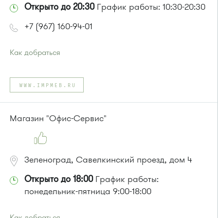
Открыто до 20:30
График работы: 10:30-20:30
+7 (967) 160-94-01
Как добраться
Проезд до остановки
"Парк Победы"
:
Автобусы № 2, 3, 9, 11, 19, 31, 32.
WWW.IMPMEB.RU
Маршрутка № 409м, 419м
или до остановки
"Товары для дома"
:
Автобусы № 1, 3, 8, 11, 19, 29, 32, 400, 400э.
Магазин "Офис-Сервис"
Маршрутка № 408м, 419м, 476м
Зеленоград, Савелкинский проезд, дом 4
Открыто до 18:00
График работы:
понедельник-пятница 9:00-18:00
Как добраться