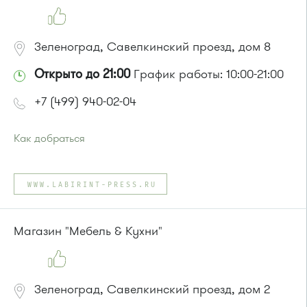
Зеленоград, Савелкинский проезд, дом 8
Открыто до 21:00
График работы: 10:00-21:00
+7 (499) 940-02-04
Как добраться
Проезд до остановки
"Универмаг"
:
Автобусы № 1, 2.
WWW.LABIRINT-PRESS.RU
Маршрутка № 419м, 720м, 903
или до остановки
"Дворец культуры"
:
Автобусы № 2, 6, 7, 10, 19.
Магазин "Мебель & Кухни"
Маршрутка № 419м, 476м, 720м, 903
Зеленоград, Савелкинский проезд, дом 2