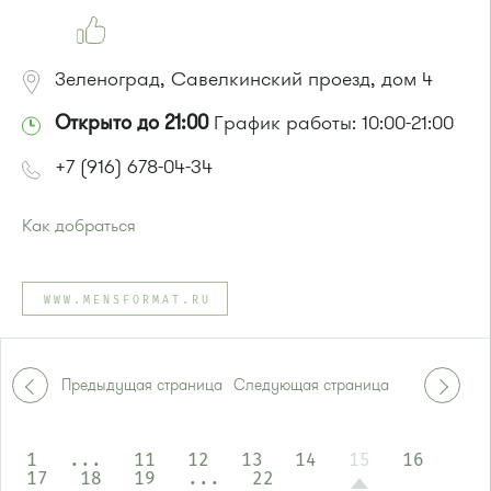
Зеленоград, Савелкинский проезд, дом 4
Открыто до 21:00
График работы: 10:00-21:00
+7 (916) 678-04-34
Как добраться
Проезд до остановки
"Парк Победы"
:
Автобусы № 2, 3, 9, 11, 19, 31, 32.
WWW.MENSFORMAT.RU
Маршрутка № 409м, 419м
или до остановки
"Товары для дома"
:
Автобусы № 1, 3, 8, 11, 19, 29, 32, 400, 400э.
Маршрутка № 408м, 419м, 476м
Предыдущая страница
Следующая страница
1
...
11
12
13
14
15
16
17
18
19
...
22