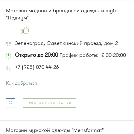
Автобусы № 1, 3, 8, 11, 19, 29, 32, 400, 400э.
Магазин модной и брендовой одежды и шуб
Маршрутка № 408м, 419м, 476м
"Подиум"
Зеленоград, Савелкинский проезд, дом 2
Открыто до 20:00
График работы: 12:00-20:00
+7 (925) 070-44-26
Как добраться
Проезд до остановки
"Парк Победы"
:
Автобусы № 2, 3, 9, 11, 19, 31, 32.
WWW.MEX-SHUBA.RU
Маршрутка № 409м, 419м
или до остановки
"Товары для дома"
:
Автобусы № 1, 3, 8, 11, 19, 29, 32, 400, 400э.
Маршрутка № 408м, 419м, 476м
Магазин мужской одежды "Mensformat"