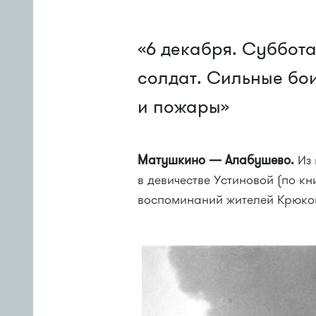
«6 декабря. Суббота
солдат. Сильные бо
и пожары»
Матушки
но — Алабушево.
Из 
в девичестве Устиновой (по кн
воспоминаний жителей Крюков