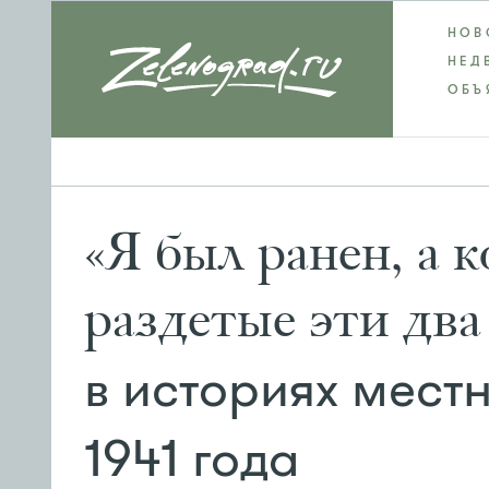
НОВ
НЕД
ОБЪ
«Я был ранен, а к
раздетые эти два
в историях мест
1941 года