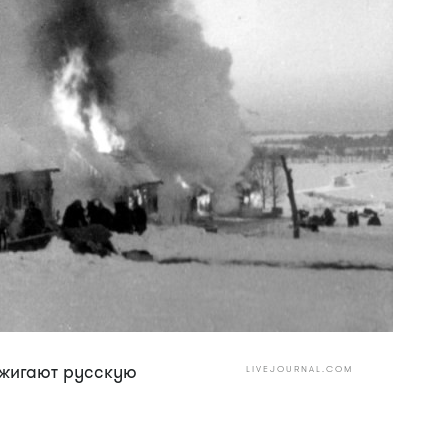
жигают русскую
LIVEJOURNAL.COM