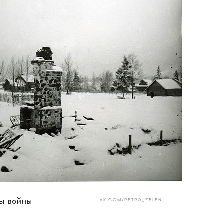
ды войны
VK.COM/RETRO_ZELEN