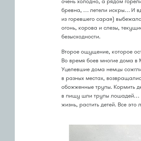
очень холодно, а рядом горел
бревна, … летели искры… И вд
из горевшего сарая) выбежала
огонь, корова и слезы, текущ
безысходности.
Второе ощущение, которое ос
Во время боев многие дома в
Уцелевшие дома немцы сожгли
в разных местах, возвращали
обожженные трупы. Кормить де
в пищу шли трупы лошадей… 
жизнь, растить детей. Все это