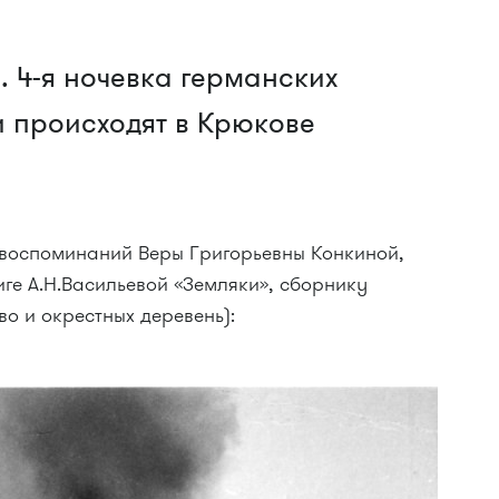
. 4-я ночевка германских
и происходят в Крюкове
воспоминаний Веры Григорьевны Конкиной,
иге А.Н.Васильевой «Земляки», сборнику
о и окрестных деревень):