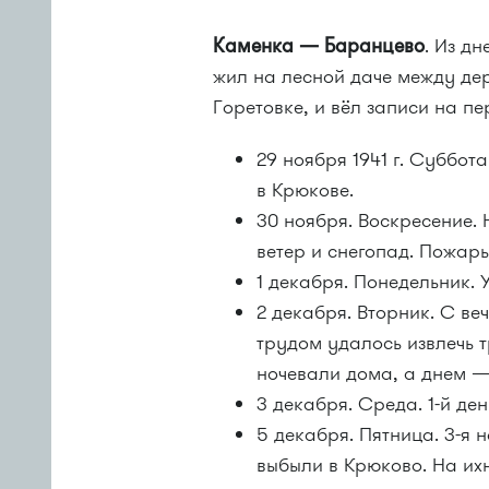
Каменка — Баранцево
. Из д
жил на лесной даче между де
Горетовке, и вёл записи на п
29 ноября 1941 г. Суббот
в Крюкове.
30 ноября. Воскресение. 
ветер и снегопад. Пожары
1 декабря. Понедельник. 
2 декабря. Вторник. С в
трудом удалось извлечь т
ночевали дома, а днем —
3 декабря. Среда. 1-й де
5 декабря. Пятница. 3-я 
выбыли в Крюково. На ихн