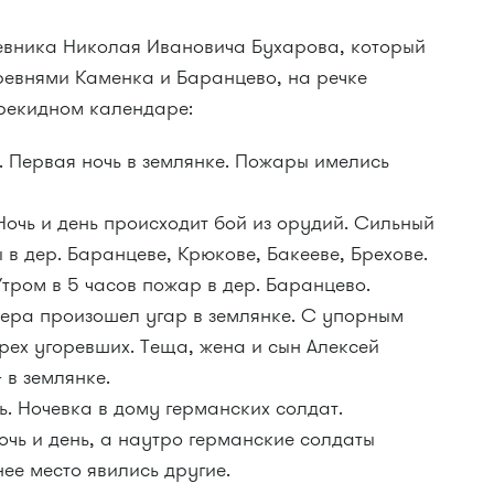
невника Николая Ивановича Бухарова, который
ревнями Каменка и Баранцево, на речке
ерекидном календаре:
а. Первая ночь в землянке. Пожары имелись
Ночь и день происходит бой из орудий. Сильный
 в дер. Баранцеве, Крюкове, Бакееве, Брехове.
Утром в 5 часов пожар в дер. Баранцево.
ечера произошел угар в землянке. С упорным
рех угоревших. Теща, жена и сын Алексей
 в землянке.
нь. Ночевка в дому германских солдат.
ночь и день, а наутро германские солдаты
ее место явились другие.