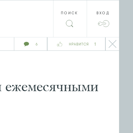
ПОИСК
ВХОД
1
6
НРАВИТСЯ
и ежемесячными