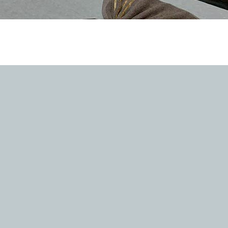
 подвержены стрессам и тревогам. Сидячая
дает о себе знать застоями и изменениями
ся о своем душевном и физическом здоровье!
ся в торговом центре «Савелки» второй спа-