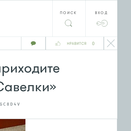
ПОИСК
ВХОД
0
НРАВИТСЯ
риходите
«Савелки»
GC8D4V