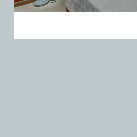
Все мы живем в мегаполисе и
малоподвижная работа также 
в организме.
Необходимо вовремя заботить
В этом вам поможет открывший
салон сети «БалиТай».