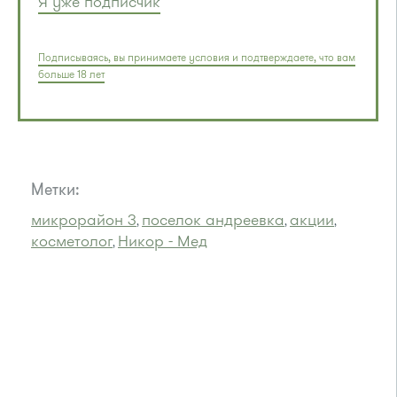
Я уже подписчик
Подписываясь, вы принимаете условия и подтверждаете, что вам
больше 18 лет
Метки:
микрорайон 3
поселок андреевка
акции
,
,
,
косметолог
Никор - Мед
,