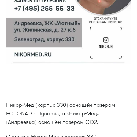
Никор-Мед (корпус 330) оснащён лазером
FOTONA SP Dynamis, а «Никор-Мед»
(Андреевка) оснащён лазером СО2.
Скидка в Никор-Мед в корпусе 330