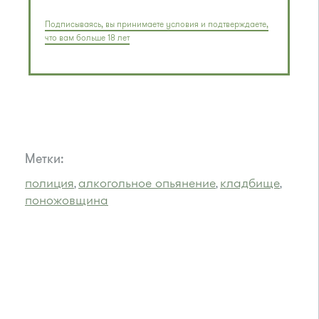
Подписываясь, вы принимаете условия и подтверждаете,
что вам больше 18 лет
Метки:
полиция
алкогольное опьянение
кладбище
,
,
,
поножовщина