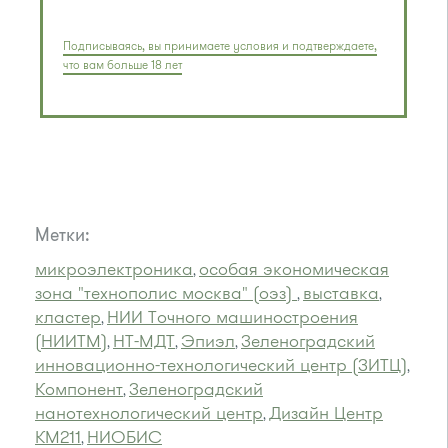
Подписываясь, вы принимаете условия и подтверждаете,
что вам больше 18 лет
Метки:
микроэлектроника
особая экономическая
,
зона "технополис москва" (оэз)
выставка
,
,
кластер
НИИ Точного машиностроения
,
(НИИТМ)
НТ-МДТ
Эпиэл
Зеленоградский
,
,
,
инновационно-технологический центр (ЗИТЦ)
,
Компонент
Зеленоградский
,
нанотехнологический центр
Дизайн Центр
,
КМ211
НИОБИС
,