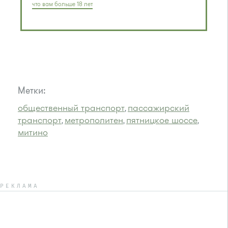
что вам больше 18 лет
Метки:
общественный транспорт
пассажирский
,
транспорт
метрополитен
пятницкое шоссе
,
,
,
митино
РЕКЛАМА