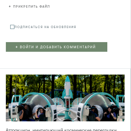
+
ПРИКРЕПИТЬ ФАЙЛ
Файл не
ПОДПИСАТЬСЯ НА ОБНОВЛЕНИЯ
+
ВОЙТИ И ДОБАВИТЬ КОММЕНТАРИЙ
Аттракцион, имитирующий космические перегрузки,