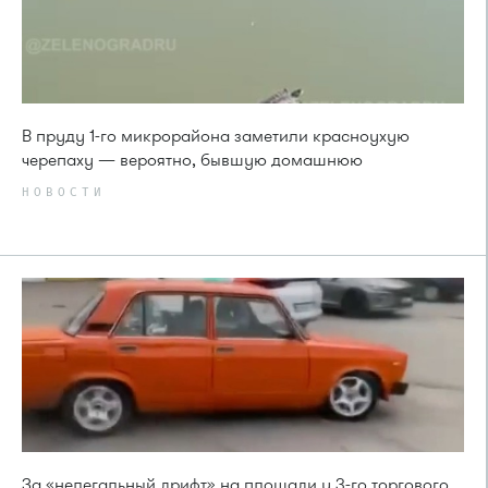
В пруду 1-го микрорайона заметили красноухую
черепаху — вероятно, бывшую домашнюю
НОВОСТИ
За «нелегальный дрифт» на площади у 3-го торгового