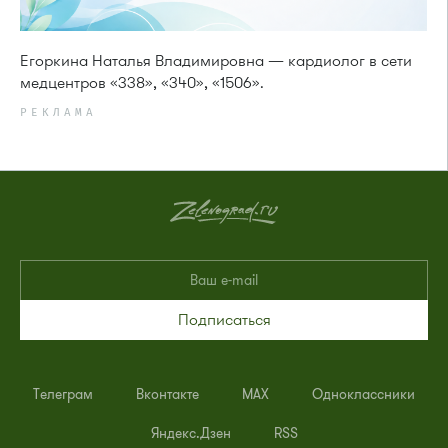
Егоркина Наталья Владимировна — кардиолог в сети
медцентров «338», «340», «1506».
РЕКЛАМА
Подписаться
Телеграм
Вконтакте
MAX
Одноклассники
Яндекс.Дзен
RSS