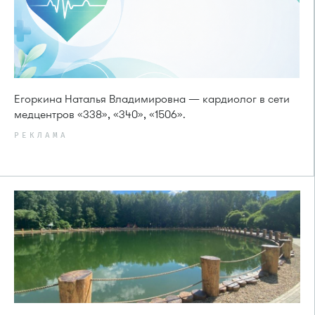
Егоркина Наталья Владимировна — кардиолог в сети
медцентров «338», «340», «1506».
РЕКЛАМА