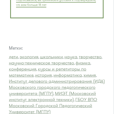
Подписываясь, вы принимаете условия и подтверждаете,
что вам больше 18 лет
Метки:
дети
экология
школьники
наука
творчество
,
,
,
,
,
научно-техническое творчество
физика
,
,
конференция
курсы и репетиторы по
,
математике
история
информатика
химия
,
,
,
,
Институт делового администрирования (ИДА)
Московского городского педагогического
университета (МГПУ)
МИЭТ (Московский
,
институт электронной техники)
ГБОУ ВПО
,
Московский Городской Педагогический
Университет (МГПУ)