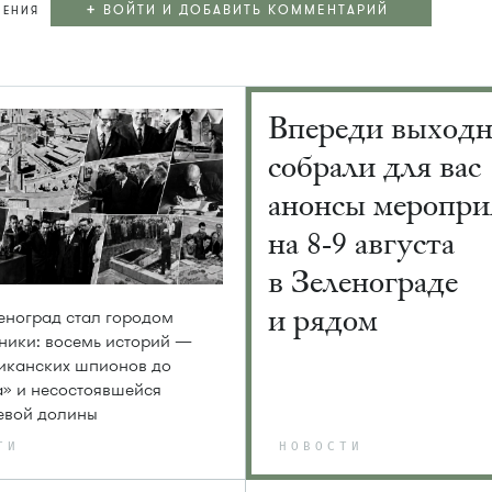
+
ВОЙТИ И ДОБАВИТЬ КОММЕНТАРИЙ
ЛЕНИЯ
Впереди выход
собрали для вас
анонсы меропри
на 8-9 августа
в Зеленограде
и рядом
еноград стал городом
ники: восемь историй —
иканских шпионов до
» и несостоявшейся
евой долины
ТИ
НОВОСТИ