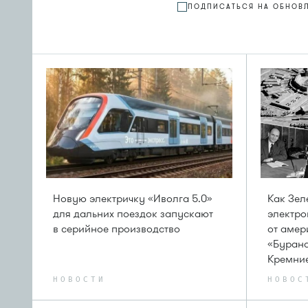
ПОДПИСАТЬСЯ НА ОБНОВ
Новую электричку «Иволга 5.0»
Как Зел
для дальних поездок запускают
электро
в серийное производство
от амер
«Бурана
Кремни
НОВОСТИ
НОВОС