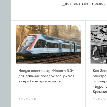
ПОДПИСАТЬСЯ НА ОБНОВ
Новую электричку «Иволга 5.0»
Как Зел
для дальних поездок запускают
электро
в серийное производство
от амер
«Бурана
Кремни
НОВОСТИ
НОВОС