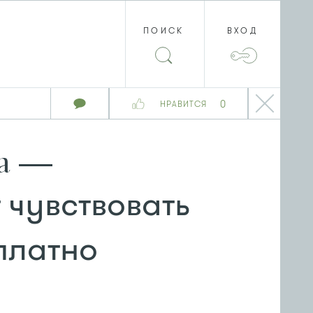
ПОИСК
ВХОД
0
НРАВИТСЯ
ра —
чувствовать
платно