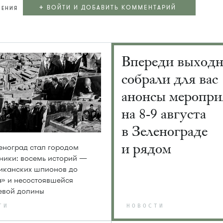
+
ВОЙТИ И ДОБАВИТЬ КОММЕНТАРИЙ
ЛЕНИЯ
Впереди выход
собрали для вас
анонсы меропри
на 8-9 августа
в Зеленограде
и рядом
еноград стал городом
ники: восемь историй —
иканских шпионов до
» и несостоявшейся
евой долины
ТИ
НОВОСТИ