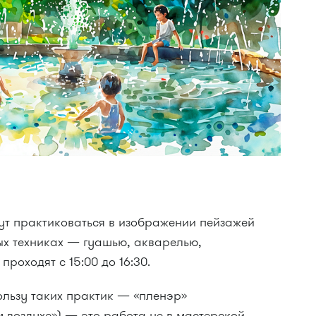
дут практиковаться в изображении пейзажей
ых техниках — гуашью, акварелью,
роходят с 15:00 до 16:30.
льзу таких практик — «пленэр»
м воздухе») — это работа не в мастерской,