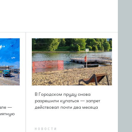
В Городском пруду снова
разрешили купаться — запрет
але —
действовал почти два месяца
амятную
НОВОСТИ