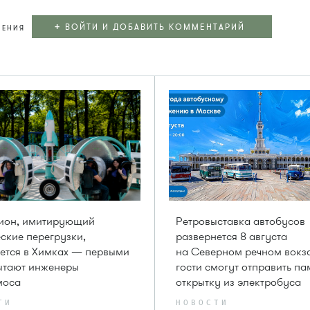
+
ВОЙТИ И ДОБАВИТЬ КОММЕНТАРИЙ
ЛЕНИЯ
цион, имитирующий
Ретровыставка автобусов
ские перегрузки,
развернется 8 августа
ется в Химках — первыми
на Северном речном вокз
ытают инженеры
гости смогут отправить п
моса
открытку из электробуса
ТИ
НОВОСТИ