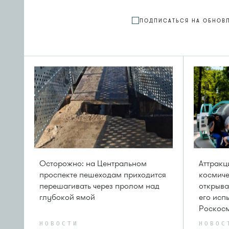
ПОДПИСАТЬСЯ НА ОБНОВ
Осторожно: на Центральном
Аттрак
проспекте пешеходам приходится
космиче
перешагивать через пролом над
открыва
глубокой ямой
его исп
Роскос
НОВОСТИ
НОВОС