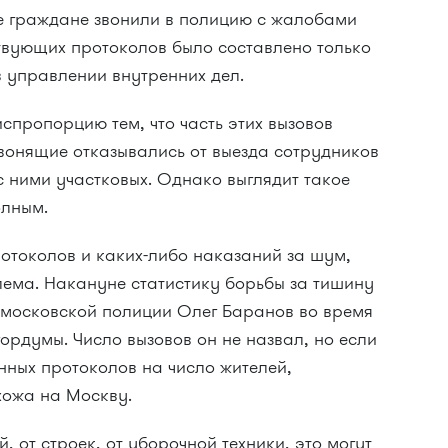
е граждане звонили в полицию с жалобами
ствующих протоколов было составлено только
 в управлении внутренних дел.
спропорцию тем, что часть этих вызовов
звонящие отказывались от выезда сотрудников
с ними участковых. Однако выглядит такое
олным.
отоколов и каких-либо наказаний за шум,
ема. Накануне статистику борьбы за тишину
московской полиции Олег Баранов во время
ордумы. Число вызовов он не назвал, но если
нных протоколов на число жителей,
хожа на Москву.
, от строек, от уборочной техники, это могут