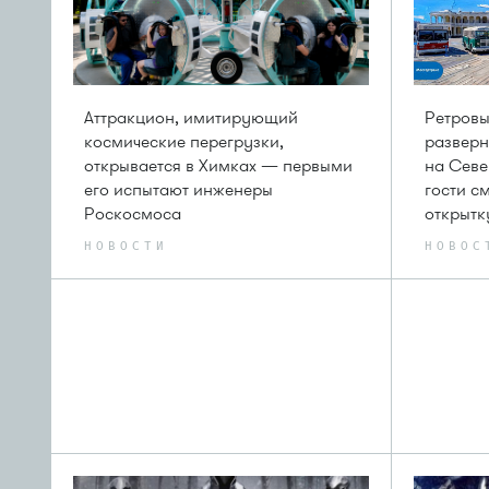
Аттракцион, имитирующий
Ретровы
космические перегрузки,
разверн
открывается в Химках — первыми
на Севе
его испытают инженеры
гости с
Роскосмоса
открытк
НОВОСТИ
НОВОС