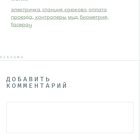
электричка
станция крюково
оплата
,
,
проезда, контролеры
мцд
биометрия,
,
,
facepay
РЕКЛАМА
ДОБАВИТЬ
КОММЕНТАРИЙ