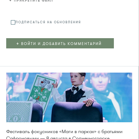
+
ПРИКРЕПИТЬ ФАЙЛ
Файл не
ПОДПИСАТЬСЯ НА ОБНОВЛЕНИЯ
+
ВОЙТИ И ДОБАВИТЬ КОММЕНТАРИЙ
Фестиваль фокусников «Маги в парках» с братьями
Сафроновыми — 8 августа в Солнечногорске