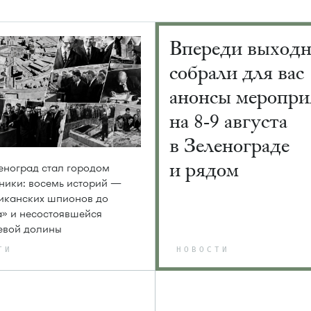
Впереди выход
собрали для вас
анонсы меропри
на 8-9 августа
в Зеленограде
и рядом
еноград стал городом
ники: восемь историй —
иканских шпионов до
» и несостоявшейся
евой долины
ТИ
НОВОСТИ