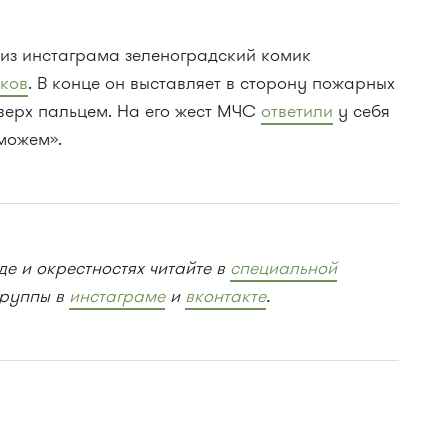
риз инстаграма зеленоградский комик
ков
. В конце он выставляет в сторону пожарных
верх пальцем. На его жест МЧС
ответили
у себя
 можем».
е и окрестностях читайте в
специальной
группы в
инстаграме
и
вконтакте
.