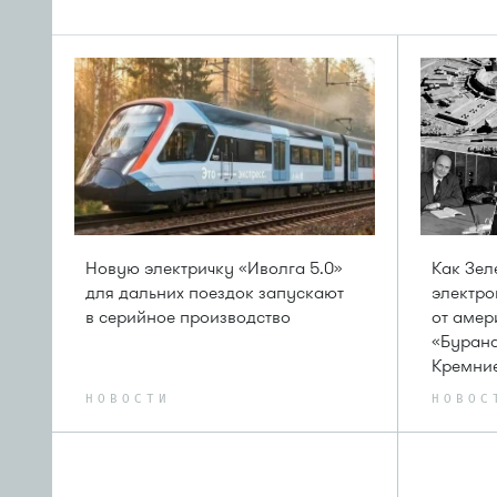
Новую электричку «Иволга 5.0»
Как Зел
для дальних поездок запускают
электро
в серийное производство
от амер
«Бурана
Кремни
НОВОСТИ
НОВОС