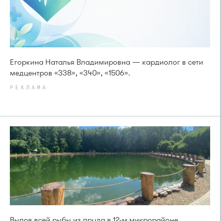
Егоркина Наталья Владимировна — кардиолог в сети
медцентров «338», «340», «1506».
РЕКЛАМА
Вылов всей рыбы из пруда в 12-м микрорайоне