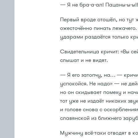
— Я не бра-а-ал! Пацаны-ы-ы!
Первый вроде отошёл, но тут 
ожесточённо пинать лежачего. 
ударами раздаётся только кри
Свидетельница кричит: «Вы сей
слышат и не видят.
— Я его затопчу, на… — кричит
успокойся. Не надо» — не дей
но он скидывает помеху и нач
тот уже не издаёт никаких зв
и голове снова с оскорблени
славянской из ближнего заруб
Мужчину всё-таки отводят в к