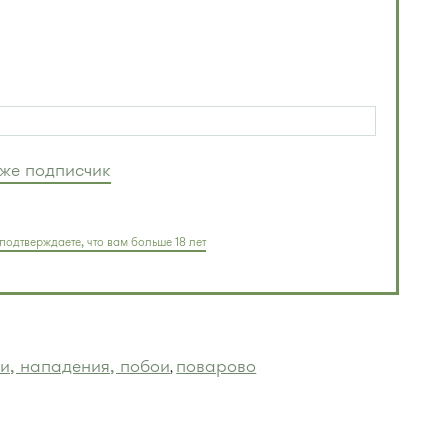
уже подписчик
подтверждаете, что вам больше 18 лет
и, нападения, побои
поварово
,