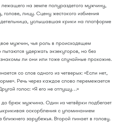
 лежащего на земле полураздетого мужчину,
, голове, лицу. Сцену жестокого избиения
идетельница, услышавшая крики на платформе
двое мужчин, чья роль в происходящем
о пытаются удержать экзекуторов, но без
 знакомы ли они или тоже случайные прохожие.
ается со слов одного из четверых: «Если нет,
орме». Речь через каждое слово перемежается
ругой голос: «Я его не отпущу…»
 до брюк мужчина. Один из четвёрки подбегает
 выкрикивая оскорбления с упоминанием
 ближнего зарубежья. Второй пинает в голову.