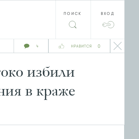
ПОИСК
ВХОД
0
4
НРАВИТСЯ
токо избили
ния в краже