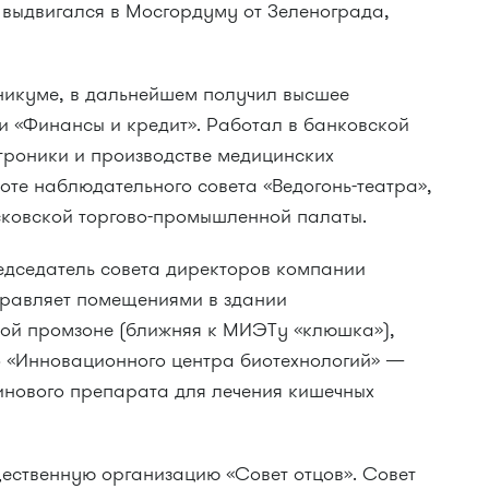
н выдвигался в Мосгордуму от Зеленограда,
никуме, в дальнейшем получил высшее
и «Финансы и кредит». Работал в банковской
троники и производстве медицинских
оте наблюдательного совета «Ведогонь-театра»,
ковской торгово-промышленной палаты.
едседатель совета директоров компании
правляет помещениями в здании
й промзоне (ближняя к МИЭТу «клюшка»),
о «Инновационного центра биотехнологий» —
нового препарата для лечения кишечных
щественную организацию «Совет отцов». Совет