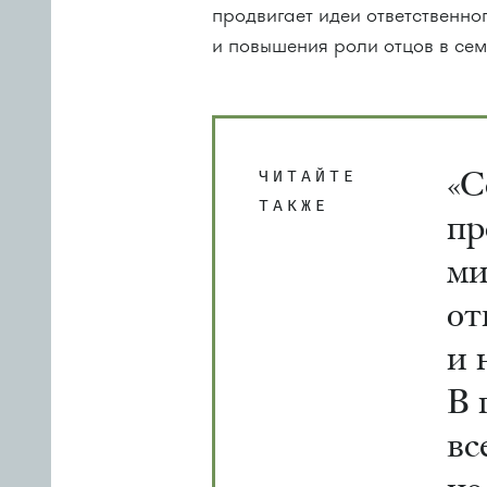
продвигает идеи ответственно
и повышения роли отцов в сем
«С
ЧИТАЙТЕ
ТАКЖЕ
пр
ми
от
и 
В 
вс