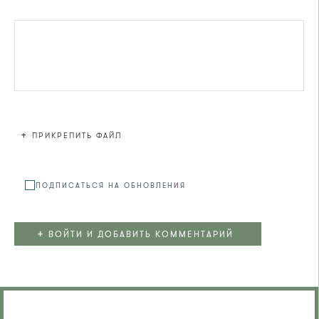
+
ПРИКРЕПИТЬ ФАЙЛ
Файл не
ПОДПИСАТЬСЯ НА ОБНОВЛЕНИЯ
+
ВОЙТИ И ДОБАВИТЬ КОММЕНТАРИЙ