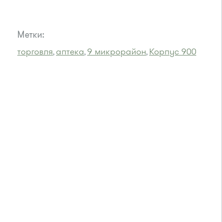
Метки:
торговля
аптека
9 микрорайон
Корпус 900
,
,
,