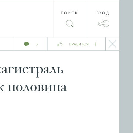
ПОИСК
ВХОД
1
5
НРАВИТСЯ
агистраль
к половина