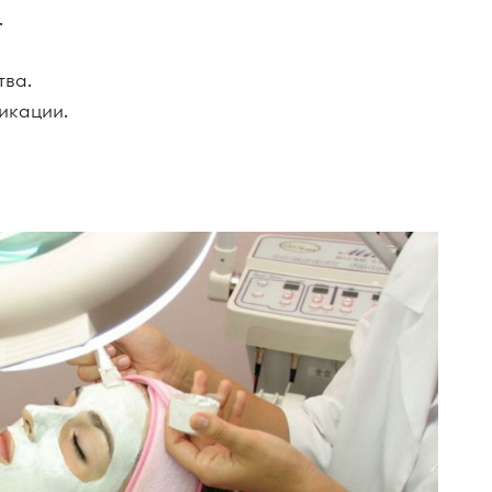
.
.
тва.
икации.