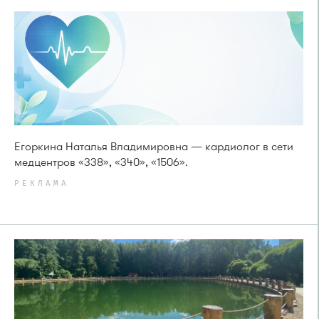
Егоркина Наталья Владимировна — кардиолог в сети
медцентров «338», «340», «1506».
РЕКЛАМА