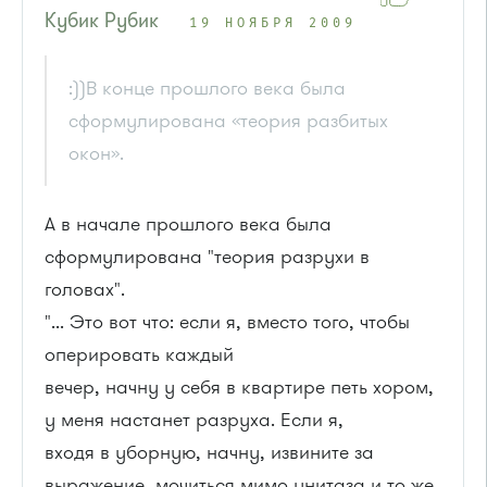
Кубик Рубик
19 НОЯБРЯ 2009
:))В конце прошлого века была
сформулирована «теория разбитых
окон».
А в начале прошлого века была
сформулирована "теория разрухи в
головах".
"... Это вот что: если я, вместо того, чтобы
оперировать каждый
вечер, начну у себя в квартире петь хором,
у меня настанет разруха. Если я,
входя в уборную, начну, извините за
выражение, мочиться мимо унитаза и то же