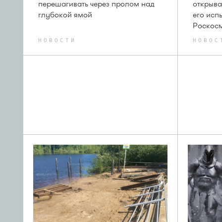
перешагивать через пролом над
открыва
глубокой ямой
его исп
Роскос
НОВОСТИ
НОВОС