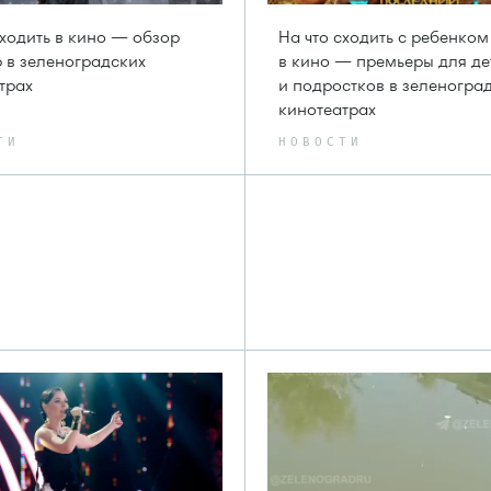
сходить в кино — обзор
На что сходить с ребенком
 в зеленоградских
в кино — премьеры для де
трах
и подростков в зеленогра
кинотеатрах
ТИ
НОВОСТИ