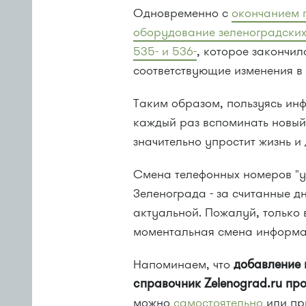
Одновременно с
окончанием 
оборудование зеленоградских а
535- и 536-
, которое закончил
соответствующие изменения 
Таким образом, пользуясь ин
каждый раз вспоминать новый 
значительно упростит жизнь и 
Смена телефонных номеров "у
Зеленограда - за считанные д
актуальной. Пожалуй, только
моментальная смена информаци
Напоминаем, что
добавление 
справочник Zelenograd.ru пр
можно
самостоятельно
или пр