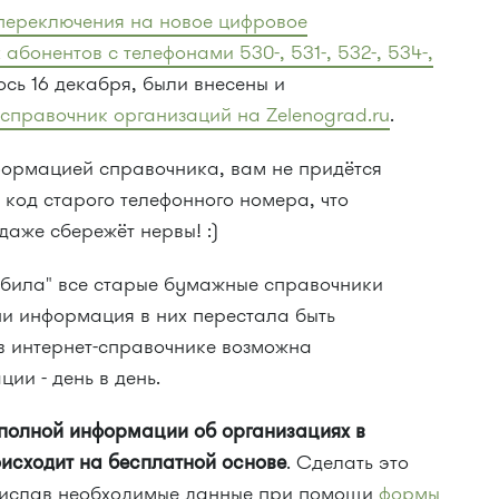
переключения на новое цифровое
бонентов с телефонами 530-, 531-, 532-, 534-,
ось 16 декабря, были внесены и
в
справочник организаций на Zelenograd.ru
.
формацией справочника, вам не придётся
код старого телефонного номера, что
даже сбережёт нервы! :)
била" все старые бумажные справочники
ни информация в них перестала быть
 в интернет-справочнике возможна
и - день в день.
полной информации об организациях в
оисходит на бесплатной основе
. Сделать это
ислав необходимые данные при помощи
формы