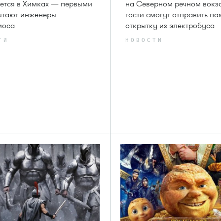
ется в Химках — первыми
на Северном речном вокз
ытают инженеры
гости смогут отправить п
моса
открытку из электробуса
ТИ
НОВОСТИ