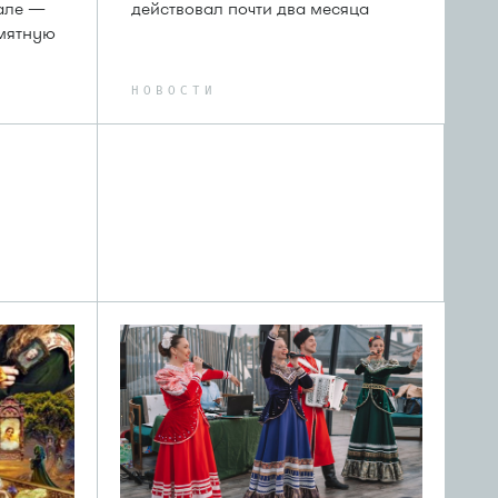
але —
действовал почти два месяца
амятную
НОВОСТИ