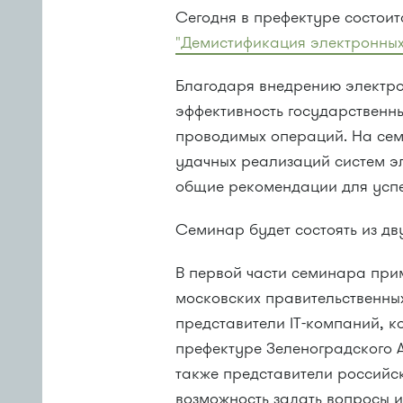
Сегодня в префектуре состо
"Демистификация электронных
Благодаря внедрению электро
эффективность государственны
проводимых операций. На се
удачных реализаций систем э
общие рекомендации для успе
Семинар будет состоять из дв
В первой части семинара при
московских правительственных
представители IT-компаний, к
префектуре Зеленоградского 
также представители российс
возможность задать вопросы и