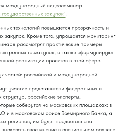
ится международный видеосеминар
 государственных закупок"
.
нных технологий повышается прозрачность и
х закупок. Кроме того, упрощается мониторинг
минаре рассмотрят практические примеры
лектронных госзакупок, а также сформулируют
шной реализации проектов в этой сфере.
ух частей: российской и международной.
мут участие представители федеральных и
 структур, российские эксперты,
оторые соберутся на московских площадках: в
АО и в московском офисе Всемирного Банка, а
ких регионов, им будет предоставлена
 высказать свое мнение в специальном разделе