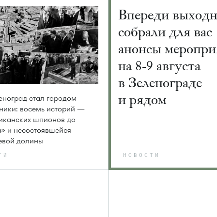
Впереди выход
собрали для вас
анонсы меропри
на 8-9 августа
в Зеленограде
и рядом
еноград стал городом
ники: восемь историй —
иканских шпионов до
» и несостоявшейся
евой долины
ТИ
НОВОСТИ