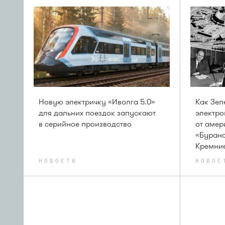
Новую электричку «Иволга 5.0»
Как Зел
для дальних поездок запускают
электро
в серийное производство
от амер
«Бурана
Кремни
НОВОСТИ
НОВОС