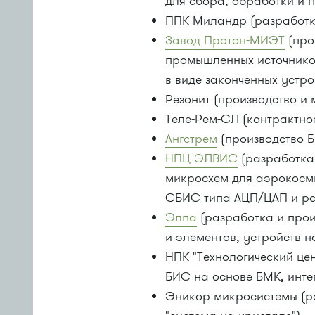
для сбора, обработки и 
ППК Миландр (разработк
Завод Протон-МИЭТ
(про
промышленных источнико
в виде законченных устро
Резонит (производство и 
Теле-Рем-СЛ (контрактно
Ангстрем
(производство Б
НПЦ ЭЛВИС
(разработка
микросхем для аэрокосм
СБИС типа АЦП/ЦАП и ра
Элпа
(разработка и прои
и элементов, устройств 
НПК "Технологический ц
БИС на основе БМК, инте
Эникор микросистемы (р