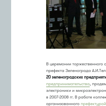
В церемонии торжественного о
префекта Зеленограда А.И.Тел
20 зеленоградских предприят
предпринимательства
, проде
электроники и микроэлектро
в
2007-2008 гг.
В работе коллек
организованного
префектурой