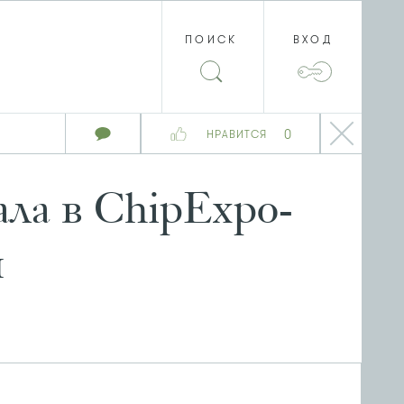
ПОИСК
ВХОД
0
НРАВИТСЯ
ала в ChipExpo-
и