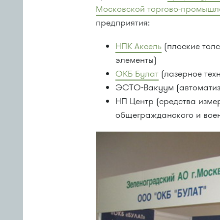
Московской торгово-промышл
предприятия:
НПК Аксель
(плоские тол
элементы)
ОКБ Булат
(лазерное тех
ЭСТО-Вакуум (автоматиз
НП Центр (средства изме
общегражданского и воен