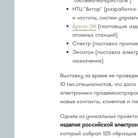
"система-на-кристале")
НТЦ "Актор" (разработка
и частоты, систем управ
Аркос ЭК
(поставщик изд
атомных станций)
Спектр (поставка припое
Экситон (поставка элект
назначения)
Выставку за время ее провед
10 тыс.специалистов, что дал
электроники продемонстриро
новые контакты, клиентов и п
Одним из уникальных проекто
изделия российской электро
который собрал 125 образцов 