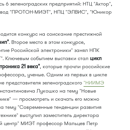
ь 6 зеленоградских предприятий: НТЦ "Актор",
 Завод "ПРОТОН-МИЭТ", НПЦ "ЭЛВИС", "Юникор
водится конкурс на соискание престижной
чип"
. Второе место в этом конкурсе,
итие Российской электроники" занял НПК
Т". Ключевым событием выставки стал
цикл
троника 21 века"
, которые прочли российские
офессора, ученые. Одним из первых в цикле
ие представителя зеленоградского
"НИИМЭ
нстантиновича Лукошко на тему "Новые
ике" — просмотреть и скачать его можно
 на тему "Современные тенденции развития
ехнике" выступил заместитель директора
ий центр" МИЭТ профессор Мальцев Петр