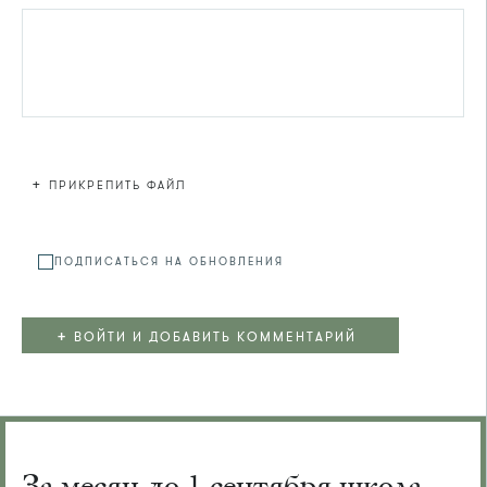
+
ПРИКРЕПИТЬ ФАЙЛ
Файл не
ПОДПИСАТЬСЯ НА ОБНОВЛЕНИЯ
+
ВОЙТИ И ДОБАВИТЬ КОММЕНТАРИЙ
За месяц до 1 сентября школа