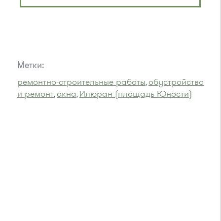
Метки:
ремонтно-строительные работы
обустройство
,
и ремонт
окна
Илюран (площадь Юности)
,
,