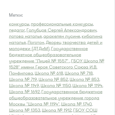
Метки:
конкурсы
профессиональные конкурсы
,
,
педагог
Голубцов Сергей Александрович
,
,
лотова наталья
аракелян лусине
кибалина
,
,
наталья
Логотон
Дворец творчества детей и
,
,
молодежи (ДТДиМ)
Государственное
,
бюджетное общеобразовательное
учреждение "Лицей № 1557"
ГБОУ Школа №
,
1528" имени Героя Советского Союза И.В.
Панфилова
Школа № 618
Школа № 718
,
,
,
Школа № 719
Школа № 852
Школа № 853
,
,
,
Школа № 1149
Школа № 1150
Школа № 1194
,
,
,
Школа № 1692
Государственное бюджетное
,
общеобразовательное учреждение города
Москвы "Школа № 1194"
Школа № 1740
,
,
Школа № 1353
Школа № 1912
ГБОУ СОШ
,
,