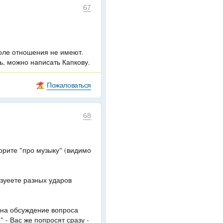
67
оле отношения не имеют.
ь, можно написать Капкову.
Пожаловаться
68
орите "про музыку" (видимо
ьзуеете разных ударов
 на обсуждение вопроса
" - Вас же попросят сразу -