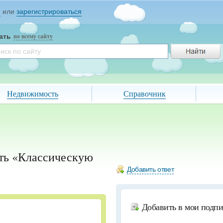
и
или
зарегистрироваться
ать
по всему сайту
Недвижимость
Справочник
ть «Классическую
Добавить ответ
Добавить в мои подп