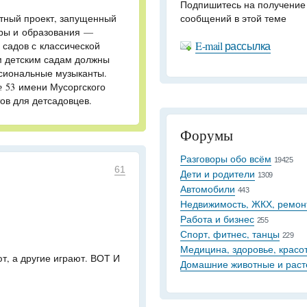
Подпишитесь на получение
отный проект, запущенный
сообщений в этой теме
уры и образования —
E-mail рассылка
 садов с классической
ом детским садам должны
сиональные музыканты.
 53 имени Мусоргского
ов для детсадовцев.
Форумы
Разговоры обо всём
19425
61
Дети и родители
1309
Автомобили
443
Недвижимость, ЖКХ, ремон
Работа и бизнес
255
Спорт, фитнес, танцы
229
Медицина, здоровье, красо
т, а другие играют. ВОТ И
Домашние животные и раст