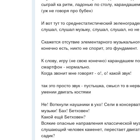
сыграй ка ритм, ладонью по столу, карандашем 
(уж не говоря про бубен)
И вот тут то среднестатистический зеленограде
слушал, слушал музыку, слушал, слушал, но не 
Скажется отсутвие элементарного музыкальног
конечно есть, никто не спорит, это фундамент.
К слову, игру (не свою конечно) карандашем п
смартфон - нормально.
Когда звонит мне говорят - о!, о! какой звук!
так это просто звук - пустышка, смысл то в нер
умении двигать костями
Не! Воткнули наушники в ухо! Сели в консерва
музыки! Бах! Бетховен!
Какой ещё Бетховен?
Всякие опасные направления классической муз
слушающий человек каменет, перестает двигать
садик?