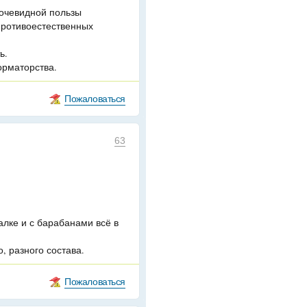
очевидной пользы
противоестественных
ь.
орматорства.
Пожаловаться
63
алке и с барабанами всё в
, разного состава.
Пожаловаться