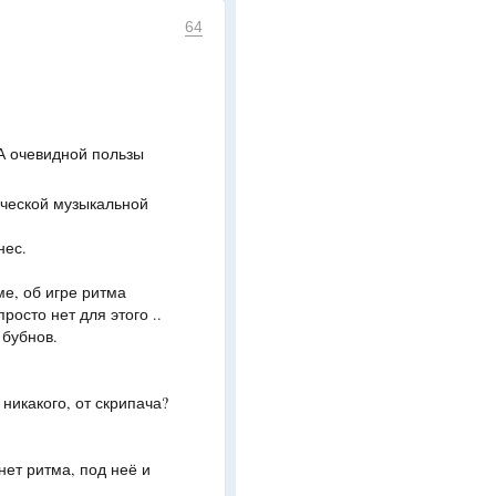
64
 очевидной пользы
ической музыкальной
нес.
е, об игре ритма
росто нет для этого ..
 бубнов.
никакого, от скрипача?
нет ритма, под неё и