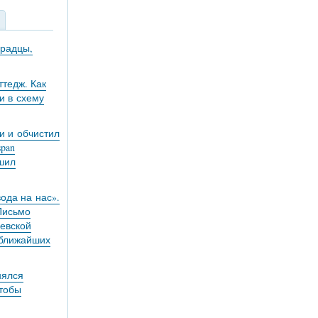
градцы,
тедж. Как
и в схему
и и обчистил
pan
ешил
вода на нас».
 Письмо
евской
 ближайших
нялся
чтобы