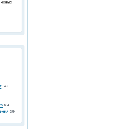
 новых
т
549
та
604
ения
299