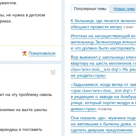
ументов.
Популярные темы
Новые темы
ы, не нужна в детском
К больнице, где лечатся зелено
риках.
обещают провести метро
1 ответ
Ипотека на несуществующий кот
жительницу Зеленограда втянул
и что должно было насторожить
Пожаловаться
Вор выманил у школьницы ключ
квартиру на шесть миллионов.<s
class='news-item__text-dop'> Но р
62
не уходить</span>
«Задыхаемся, когда ветер от за
<span class='news-item__text-dop'>
ит на эту проблему сквозь
в редакцию о заводе на Алабуш
улице, который портит воздух в
домах</span>
ениями на вахте школы
9 ответов
Она сказала «да»: мужчина под
на автовышке к балкону дома, 
арандаш и поставить
сделать девушке предложение