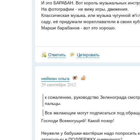
И это БАРАБАН. Вот король музыкальных инстр
На фотографии - не вижу игры, движения.
Классическая музыка, или музыка чугунной ж%п
саду, её придумали мореплаватели в своих куб
Марши барабанов - вот это хорошо.
Ответить
Цитировать
нейман ольга
29 сентября 2012
к сожалению, руководство Зеленограда смотр
пальцы.
Все желающие могут подписаться под обращ
Господи Всемогущий! Какой позор!
Неужели у бабушки-вахтёрши надо попросить к
записульку в ПОДДЕРЖКУ очевидного?