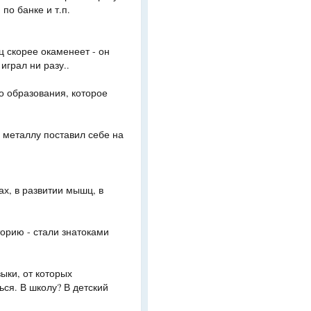
по банке и т.п.
ц скорее окаменеет - он
играл ни разу..
о образования, которое
о металлу поставил себе на
вах, в развитии мышц, в
торию - стали знатоками
ыки, от которых
ся. В школу? В детский