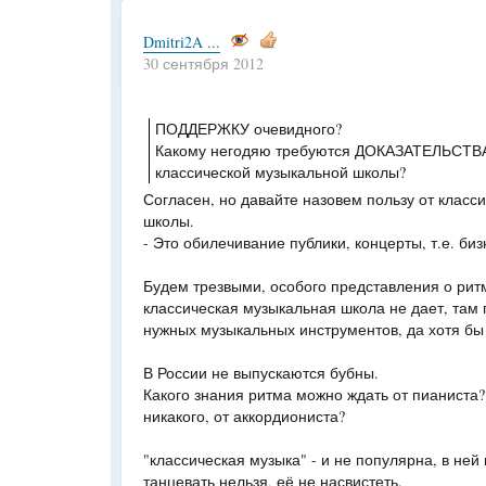
Dmitri2A ...
30 сентября 2012
ПОДДЕРЖКУ очевидного?
Какому негодяю требуются ДОКАЗАТЕЛЬСТВА
классической музыкальной школы?
Согласен, но давайте назовем пользу от класс
школы.
- Это обилечивание публики, концерты, т.е. биз
Будем трезвыми, особого представления о ритм
классическая музыкальная школа не дает, там п
нужных музыкальных инструментов, да хотя бы
В России не выпускаются бубны.
Какого знания ритма можно ждать от пианиста? 
никакого, от аккордиониста?
"классическая музыка" - и не популярна, в ней 
танцевать нельзя, её не насвистеть.