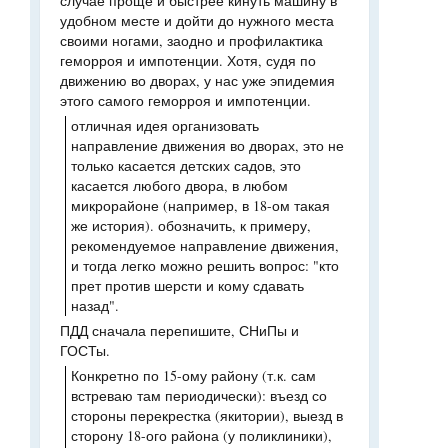
случае проще и быстрее кинуть машину в
удобном месте и дойти до нужного места
своими ногами, заодно и профилактика
геморроя и импотенции. Хотя, судя по
движению во дворах, у нас уже эпидемия
этого самого геморроя и импотенции.
отличная идея организовать
направление движения во дворах, это не
только касается детских садов, это
касается любого двора, в любом
микрорайоне (например, в 18-ом такая
же история). обозначить, к примеру,
рекомендуемое направление движения,
и тогда легко можно решить вопрос: "кто
прет против шерсти и кому сдавать
назад".
ПДД сначала перепишите, СНиПы и
ГОСТы.
Конкретно по 15-ому району (т.к. сам
встреваю там периодически): въезд со
стороны перекрестка (якитории), выезд в
сторону 18-ого района (у поликлиники),