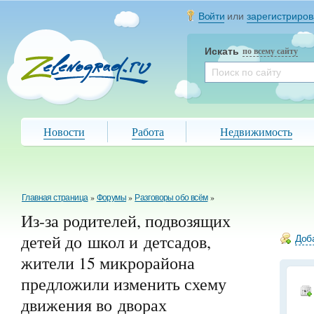
Войти
или
зарегистриров
Искать
по всему сайту
Новости
Работа
Недвижимость
Главная страница
»
Форумы
»
Разговоры обо всём
»
Из-за родителей, подвозящих
детей до школ и детсадов,
Доба
жители 15 микрорайона
предложили изменить схему
движения во дворах