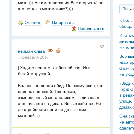
мать!))) Не имел желания Вас огорчать! но
что не так в математике?))))
Попул
К боль
Ответить
Цитировать
обещаю
Пожаловаться
Ипотек
житель
52
и что 
нейман ольга
Вор вы
1 февраля 2016
кварти
| Ходите пешком, любезнейшая. Или
class='
бегайте трусцой.
не уход
«Задыха
Володь, не держи обид. По всему ясно, что
<span c
парень неплохой. Так только,
в реда
замороченный мегаполисом - с дивана в
улице,
авто, из авто на диван. Весь в заботах. Не
домах<
до стройности ног и не до высоких
материй. :)
Она ск
на авт
сделат