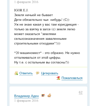
1 февраля 2016
IGOR E.J.
Земля ничьей не бывает
Дети обязательно чьи- нибудь! (С))
Уж не знаю какая у вас там юрисдикция -
только за взятку в загсе (с) земля легко
может оказаться "землями
сельхозназначения заваленными
строительными отходами"!)))
*20 машиномест* - это образно. Не нужно
отталкиваться от этой цифры.
Ну т.е. с остальным вы согласны?))
Ответить
Цитировать
Пожаловаться
62
Владимир Аден
1 февраля 2016