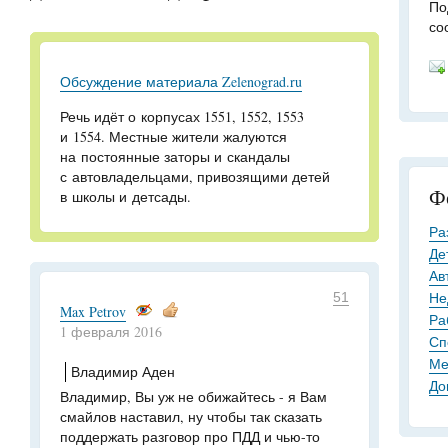
По
со
Обсуждение материала Zelenograd.ru
Речь идёт о корпусах 1551, 1552, 1553
и 1554. Местные жители жалуются
на постоянные заторы и скандалы
с автовладельцами, привозящими детей
Ф
в школы и детсады.
Ра
Де
Ав
Не
51
Max Petrov
Ра
1 февраля 2016
Сп
Ме
Владимир Аден
До
Владимир, Вы уж не обижайтесь - я Вам
смайлов наставил, ну чтобы так сказать
поддержать разговор про ПДД и чью-то