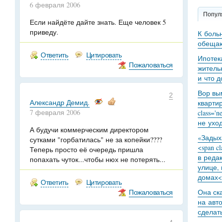
6 февраля 2006
Попул
Если найдёте дайте знать. Еще человек 5
приведу.
К боль
обещаю
Ответить
Цитировать
Ипотек
Пожаловаться
житель
и что 
Вор вы
2
Александр Демид.
кварти
7 февраля 2006
class='
не уход
А будучи коммерческим директором
«Задыха
сутками "горбатилась" не за копейки????
<span c
Теперь просто её очередь пришла
в реда
попахать чуток...чтобы нюх не потерять...
улице,
домах<
Ответить
Цитировать
Пожаловаться
Она ск
на авт
сделат