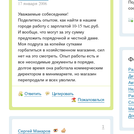
По
17 января 2006
со
Уважаемые собеседники!
Поделитесь опытом, как найти в нашем
городе работу с зарплатой 10-15 тыс.руб.
И вообще, что могут за эту сумму
предложить порядочной и честной даме.
Моя подруга за копейки сутками
горбатиться в хозяйственном магазине, сил
нет на это смотреть. Опыт работы есть и
Ф
все неоходимые документы в порядке,
долгое время она работала коммерческим
Ра
директором в минимаркете, но магазин
Де
перепродали и всех уволили.
Ав
Не
Ответить
Цитировать
Ра
Пожаловаться
Сп
Ме
До
1
Сергей Макаров