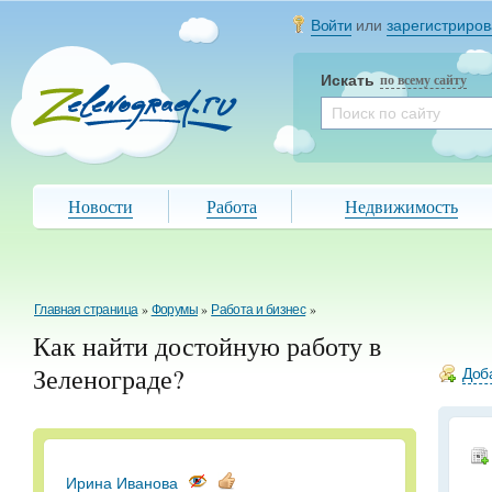
Войти
или
зарегистриров
Искать
по всему сайту
Новости
Работа
Недвижимость
Главная страница
»
Форумы
»
Работа и бизнес
»
Как найти достойную работу в
Зеленограде?
Доба
Ирина Иванова