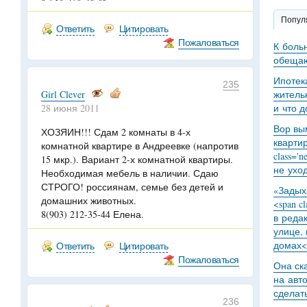
Попул
Ответить
Цитировать
Пожаловаться
К боль
обещаю
Ипотек
235
Girl Clever
житель
28 июня 2011
и что 
Вор вы
ХОЗЯИН!!! Сдам 2 комнаты в 4-х
кварти
комнатной квартире в Андреевке (напротив
class='
15 мкр.). Вариант 2-х комнатной квартиры.
не уход
Необходимая мебель в наличии. Сдаю
СТРОГО! россиянам, семье без детей и
«Задыха
домашних животных.
<span c
8(903) 212-35-44 Елена.
в реда
улице,
домах<
Ответить
Цитировать
Пожаловаться
Она ск
на авт
сделат
236