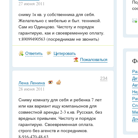
По
27 июня 2011
со
сниму 1к кв. у собственника для себя.
Желательно с мебелью и быт. техникой.
Сам из Одинцово. Чистоту и порядок
гарантирую, как и своевременную оплату.
т.89099490563 (посредникам не звонить)
Ответить
Цитировать
Пожаловаться
Ф
Ра
Де
234
Лена Ленина
Ав
28 июня 2011
Не
Ра
Сниму комнату для себя и ребенка 7 лет
Сп
или как вариант ищу компаньонов для
совместной аренды 2-3 к.кв. Русская, без
Ме
вредных привычек. Чистоту и порядок
До
гарантирую. Своевременная оплата.
строго без агенств и посредников.
8-916-470-48-63