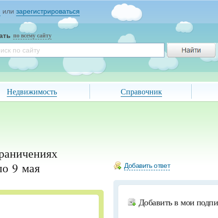
и
или
зарегистрироваться
ать
по всему сайту
Недвижимость
Справочник
раничениях
по 9 мая
Добавить ответ
Добавить в мои подп