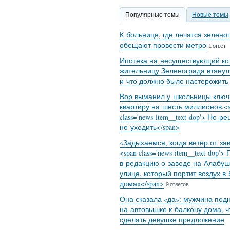
Популярные темы
Новые темы
К больнице, где лечатся зелено
обещают провести метро
1 ответ
Ипотека на несуществующий кот
жительницу Зеленограда втянул
и что должно было насторожить
Вор выманил у школьницы ключ
квартиру на шесть миллионов.<s
class='news-item__text-dop'> Но р
не уходить</span>
«Задыхаемся, когда ветер от за
<span class='news-item__text-dop'>
в редакцию о заводе на Алабуш
улице, который портит воздух в
домах</span>
9 ответов
Она сказала «да»: мужчина под
на автовышке к балкону дома, 
сделать девушке предложение