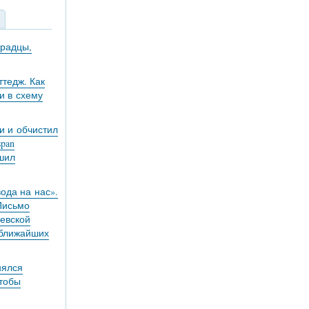
градцы,
тедж. Как
и в схему
и и обчистил
pan
ешил
вода на нас».
 Письмо
евской
 ближайших
нялся
чтобы