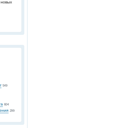
 новых
т
549
та
604
ения
299