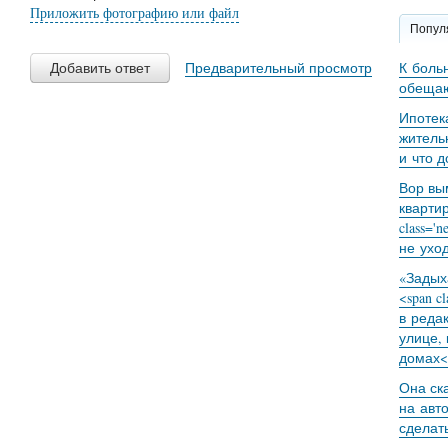
Приложить фотографию или файл
Попул
К боль
Добавить ответ
Предварительный просмотр
обещаю
Ипотек
житель
и что 
Вор вы
кварти
class='
не уход
«Задыха
<span c
в реда
улице,
домах<
Она ск
на авт
сделат