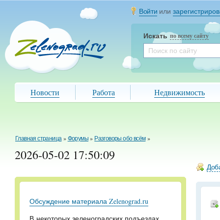
Войти
или
зарегистриров
Искать
по всему сайту
Новости
Работа
Недвижимость
Главная страница
»
Форумы
»
Разговоры обо всём
»
2026-05-02 17:50:09
Доба
Обсуждение материала Zelenograd.ru
В некоторых зеленоградских подъездах