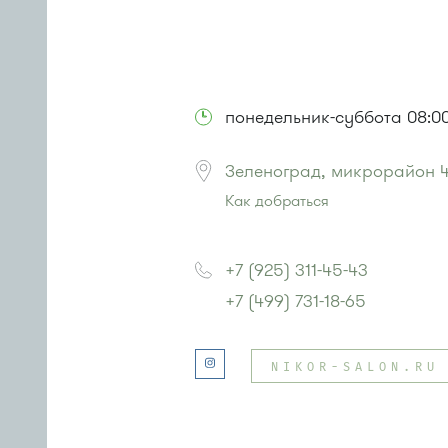
понедельник-суббота 08:00
Зеленоград, микрорайон 4
Как добраться
Проезд до остановки
"Магазин "
Автобусы № 3, 9, 11, 19, 31, 32.
+7 (925) 311-45-43
Маршрутка № 409м, 419м, 476м
+7 (499) 731-18-65
или до остановки
"Детский мир"
:
Автобусы № 1, 3, 8, 11, 19, 29, 32.
NIKOR-SALON.RU
Маршрутка № 408м, 419м, 476м