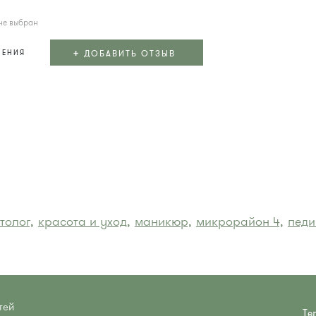
не выбран
+
ДОБАВИТЬ ОТЗЫВ
ЛЕНИЯ
толог,
красота и уход,
маникюр,
микрорайон 4,
педи
тей
Те