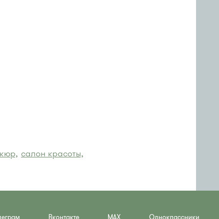
кюр,
салон красоты,
леграм
Вконтакте
MAX
Одноклассники