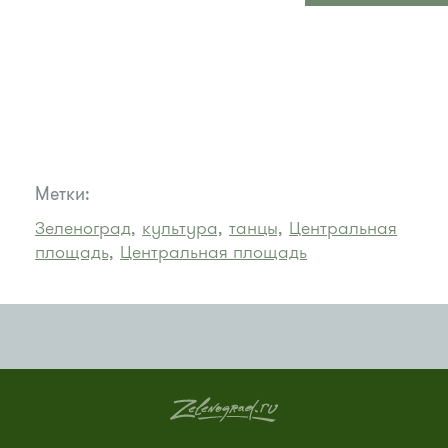
Метки:
Зеленоград,
культура,
танцы,
Центральная
площадь,
Центральная площадь