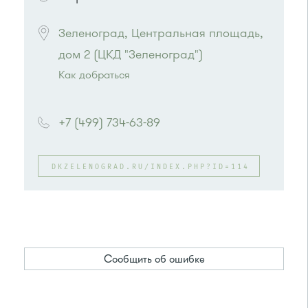
Зеленоград, Центральная площадь, 
дом 2 (ЦКД "Зеленоград")
Как добраться
Проезд до остановки
"Универмаг"
:
Автобусы № 1, 2.
+7 (499) 734-63-89
Маршрутка № 419м, 720м, 903
или до остановки
"Дворец культуры"
:
Автобусы № 2, 6, 7, 10, 19.
DKZELENOGRAD.RU/INDEX.PHP?ID=114
Маршрутка № 419м, 476м, 720м, 903
Сообщить об ошибке