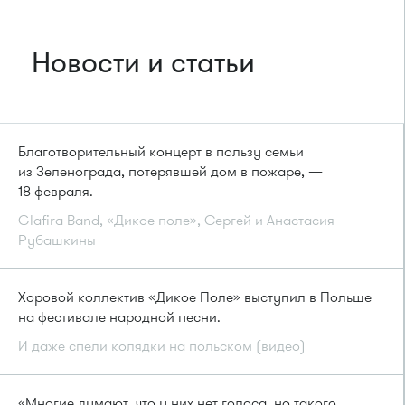
Новости и статьи
Благотворительный концерт в пользу семьи
из Зеленограда, потерявшей дом в пожаре, —
18 февраля.
Glafira Band, «Дикое поле», Сергей и Анастасия
Рубашкины
Хоровой коллектив «Дикое Поле» выступил в Польше
на фестивале народной песни.
И даже спели колядки на польском (видео)
«Многие думают, что у них нет голоса, но такого